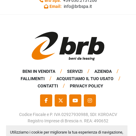
Brb Spa:
+39 030.2151206
Email:
info@brbspa.it
BENI IN VENDITA
SERVIZI
AZIENDA
FALLIMENTI
ACQUISTIAMO IL TUO USATO
CONTATTI
PRIVACY POLICY
FACEBOOK
TWITTER
YOUTUBE
INSTAGRAM
Codice Fiscale e P. IVA 02927930988, SDI: K0ROACV
Registro Imprese di Brescia n. REA: 490652
Capitale Sociale: € 50.000,00 i.v.
Utilizziamo i cookie per migliorare la tua esperienza di navigazione,