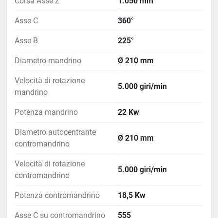
Corsa Asse Z
1.050 mm
nelle lavorazioni intensive.
Il 
MAZAK INTEGREX 200 IV S usato
 rappresenta una 
Asse C
360°
scelta strategica per aziende che vogliono aumentare 
produttività, precisione e flessibilità produttiva 
Asse B
225°
riducendo il numero di macchine necessarie in officina.
Diametro mandrino
Ø 210 mm
Velocità di rotazione
5.000 giri/min
mandrino
Potenza mandrino
22 Kw
Diametro autocentrante
Ø 210 mm
contromandrino
Velocità di rotazione
5.000 giri/min
contromandrino
Potenza contromandrino
18,5 Kw
Asse C su contromandrino
555