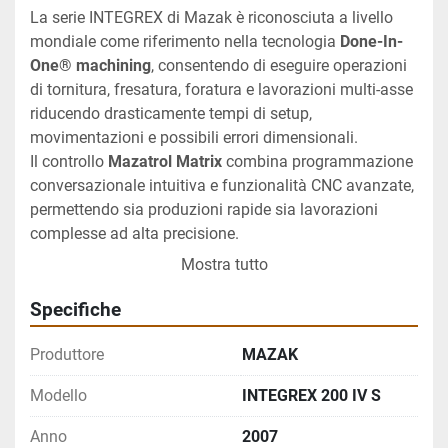
La serie INTEGREX di Mazak è riconosciuta a livello 
mondiale come riferimento nella tecnologia 
Done-In-
One® machining
, consentendo di eseguire operazioni 
di tornitura, fresatura, foratura e lavorazioni multi-asse 
riducendo drasticamente tempi di setup, 
movimentazioni e possibili errori dimensionali.
Il controllo 
Mazatrol Matrix
 combina programmazione 
conversazionale intuitiva e funzionalità CNC avanzate, 
permettendo sia produzioni rapide sia lavorazioni 
complesse ad alta precisione.
Grazie a una capacità di lavorazione fino a 
1.050 mm 
Mostra tutto
di lunghezza
 e 
Ø 660 mm di diametro
, il MAZAK 
INTEGREX 200 IV S è ideale per settori ad alta 
Specifiche
precisione come aerospace, energia, oil & gas, 
meccanica generale e produzione di componenti 
Produttore
MAZAK
complessi ad alto valore aggiunto.
Modello
INTEGREX 200 IV S
La configurazione multi-asse comprende corsa X di 
580 mm, asse Y di 160 mm e asse Z di 1.050 mm, oltre 
Anno
2007