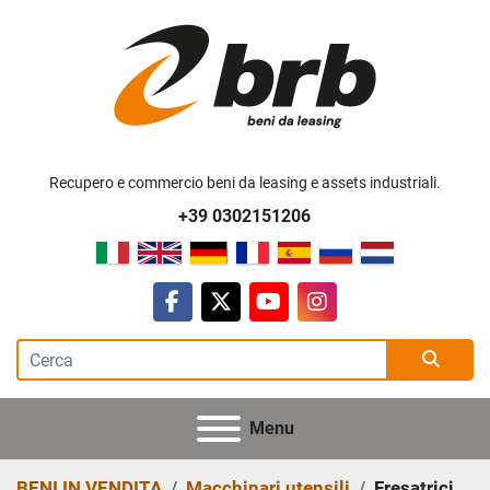
Recupero e commercio beni da leasing e assets industriali.
+39 0302151206
facebook
twitter
youtube
instagram
Menu
BENI IN VENDITA
Macchinari utensili
Fresatrici