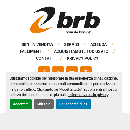
BENI IN VENDITA
SERVIZI
AZIENDA
FALLIMENTI
ACQUISTIAMO IL TUO USATO
CONTATTI
PRIVACY POLICY
FACEBOOK
TWITTER
YOUTUBE
INSTAGRAM
Utilizziamo i cookie per migliorare la tua esperienza di navigazione,
per pubblicare annunci o contenuti personalizzati e per analizzare
Codice Fiscale e P. IVA 02927930988, SDI: K0ROACV
il nostro traffico. Cliccando su "Accetta tutto", acconsenti al nostro
Registro Imprese di Brescia n. REA: 490652
utilizzo dei cookie. Leggi di più sulla
Informativa sulla privacy
.
Capitale Sociale: € 50.000,00 i.v.
Accettare
Rifiutare
Per saperne di più
Personalizza le preferenze sui Cookies
Machinio System
sito web di
Machinio