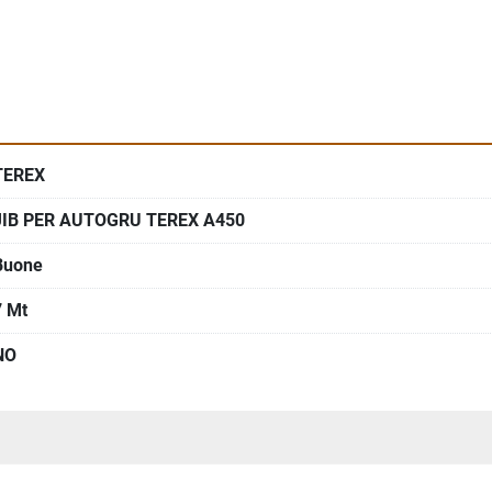
TEREX
JIB PER AUTOGRU TEREX A450
Buone
7 Mt
NO