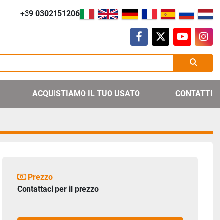
+39 0302151206
facebook
twitter
youtube
ins
ACQUISTIAMO IL TUO USATO
CONTATTI
Prezzo
Contattaci per il prezzo