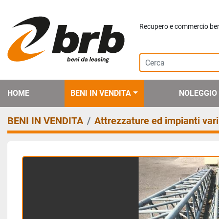
Recupero e commercio beni 
HOME
BENI IN VENDITA
NOLEGGIO
BENI IN VENDITA
Attrezzature ed impianti vari