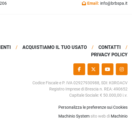
1206
Email:
info@brbspa.it
MENTI
ACQUISTIAMO IL TUO USATO
CONTATTI
PRIVACY POLICY
FACEBOOK
TWITTER
YOUTUBE
INS
Codice Fiscale e P. IVA 02927930988, SDI: K0ROACV
Registro Imprese di Brescia n. REA: 490652
Capitale Sociale: € 50.000,00 i.v.
Personalizza le preferenze sui Cookies
Machinio System
sito web di
Machinio