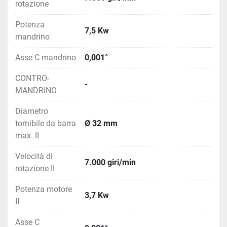
rotazione
Potenza
7,5 Kw
mandrino
Asse C mandrino
0,001°
CONTRO-
-
MANDRINO
Diametro
tornibile da barra
Ø 32 mm
max. II
Velocità di
7.000 giri/min
rotazione II
Potenza motore
3,7 Kw
II
Asse C