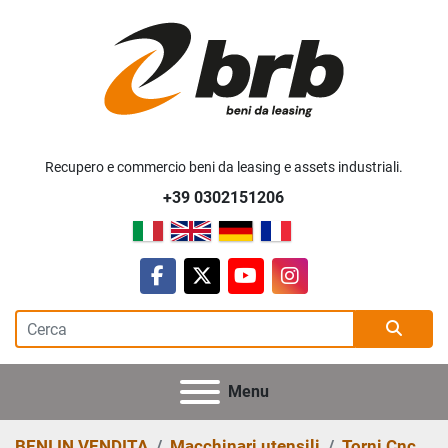
Recupero e commercio beni da leasing e assets industriali.
+39 0302151206
facebook
twitter
youtube
instagram
Menu
BENI IN VENDITA
Macchinari utensili
Torni Cnc