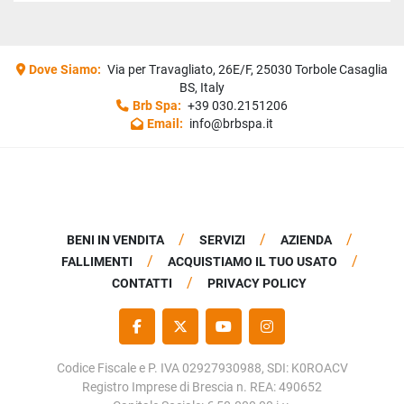
Dove Siamo:
Via per Travagliato, 26E/F, 25030 Torbole Casaglia
BS, Italy
Brb Spa:
+39 030.2151206
Email:
info@brbspa.it
BENI IN VENDITA
SERVIZI
AZIENDA
FALLIMENTI
ACQUISTIAMO IL TUO USATO
CONTATTI
PRIVACY POLICY
FACEBOOK
TWITTER
YOUTUBE
INSTAGRAM
Codice Fiscale e P. IVA 02927930988, SDI: K0ROACV
Registro Imprese di Brescia n. REA: 490652