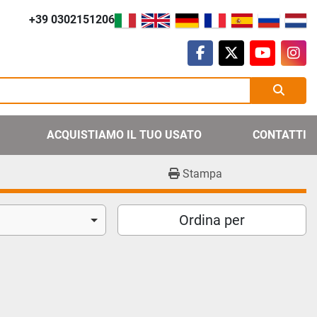
+39 0302151206
facebook
twitter
youtube
ins
ACQUISTIAMO IL TUO USATO
CONTATTI
Stampa
Ordina per