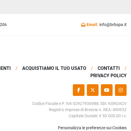
1206
Email:
info@brbspa.it
MENTI
ACQUISTIAMO IL TUO USATO
CONTATTI
PRIVACY POLICY
FACEBOOK
TWITTER
YOUTUBE
INS
Codice Fiscale e P. IVA 02927930988, SDI: K0ROACV
Registro Imprese di Brescia n. REA: 490652
Capitale Sociale: € 50.000,00 i.v.
Personalizza le preferenze sui Cookies