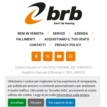
BENI IN VENDITA
SERVIZI
AZIENDA
FALLIMENTI
ACQUISTIAMO IL TUO USATO
CONTATTI
PRIVACY POLICY
FACEBOOK
TWITTER
YOUTUBE
INSTAGRAM
Codice Fiscale e P. IVA 02927930988, SDI: K0ROACV
Registro Imprese di Brescia n. REA: 490652
Capitale Sociale: € 50.000,00 i.v.
Utilizziamo i cookie per migliorare la tua esperienza di navigazione,
per pubblicare annunci o contenuti personalizzati e per analizzare
Personalizza le preferenze sui Cookies
il nostro traffico. Cliccando su "Accetta tutto", acconsenti al nostro
Machinio System
sito web di
Machinio
utilizzo dei cookie. Leggi di più sulla
Informativa sulla privacy
.
Accettare
Rifiutare
Per saperne di più