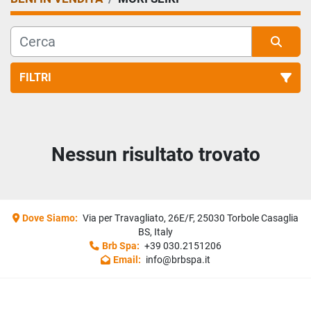
FILTRI
Tutte le categorie
Nessun risultato trovato
Ordina per
Dove Siamo:
Via per Travagliato, 26E/F, 25030 Torbole Casaglia
BS, Italy
Brb Spa:
+39 030.2151206
Email:
info@brbspa.it