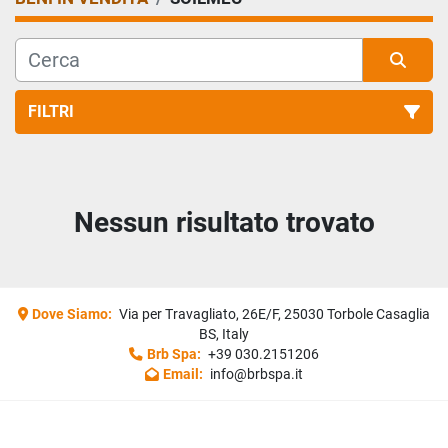
FILTRI
Tutte le categorie
Nessun risultato trovato
Ordina per
Dove Siamo:
Via per Travagliato, 26E/F, 25030 Torbole Casaglia
BS, Italy
Brb Spa:
+39 030.2151206
Email:
info@brbspa.it