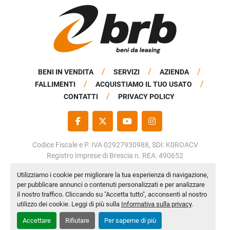
BENI IN VENDITA
SERVIZI
AZIENDA
FALLIMENTI
ACQUISTIAMO IL TUO USATO
CONTATTI
PRIVACY POLICY
FACEBOOK
TWITTER
YOUTUBE
INSTAGRAM
Codice Fiscale e P. IVA 02927930988, SDI: K0ROACV
Registro Imprese di Brescia n. REA: 490652
Capitale Sociale: € 50.000,00 i.v.
Utilizziamo i cookie per migliorare la tua esperienza di navigazione,
per pubblicare annunci o contenuti personalizzati e per analizzare
Personalizza le preferenze sui Cookies
il nostro traffico. Cliccando su "Accetta tutto", acconsenti al nostro
Machinio System
sito web di
Machinio
utilizzo dei cookie. Leggi di più sulla
Informativa sulla privacy
.
Accettare
Rifiutare
Per saperne di più