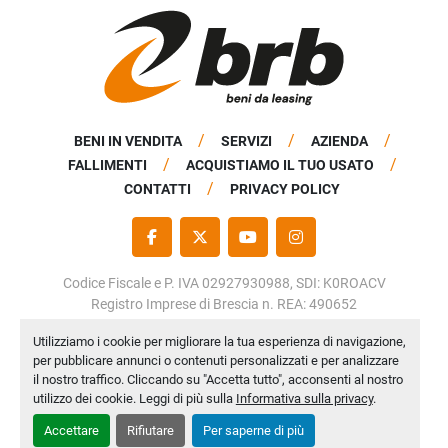
BENI IN VENDITA
SERVIZI
AZIENDA
FALLIMENTI
ACQUISTIAMO IL TUO USATO
CONTATTI
PRIVACY POLICY
FACEBOOK
TWITTER
YOUTUBE
INSTAGRAM
Codice Fiscale e P. IVA 02927930988, SDI: K0ROACV
Registro Imprese di Brescia n. REA: 490652
Capitale Sociale: € 50.000,00 i.v.
Utilizziamo i cookie per migliorare la tua esperienza di navigazione,
per pubblicare annunci o contenuti personalizzati e per analizzare
Personalizza le preferenze sui Cookies
il nostro traffico. Cliccando su "Accetta tutto", acconsenti al nostro
Machinio System
sito web di
Machinio
utilizzo dei cookie. Leggi di più sulla
Informativa sulla privacy
.
Accettare
Rifiutare
Per saperne di più