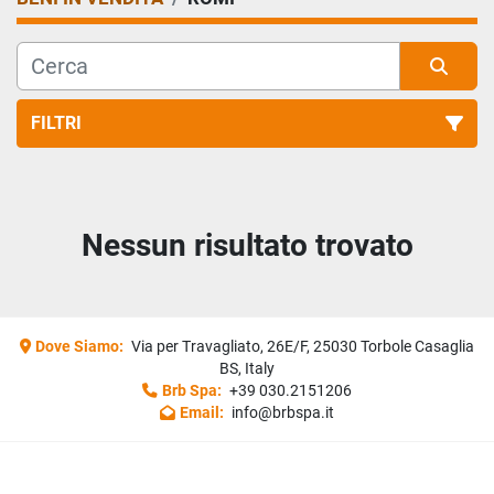
FILTRI
Tutte le categorie
Nessun risultato trovato
Ordina per
Dove Siamo:
Via per Travagliato, 26E/F, 25030 Torbole Casaglia
BS, Italy
Brb Spa:
+39 030.2151206
Email:
info@brbspa.it