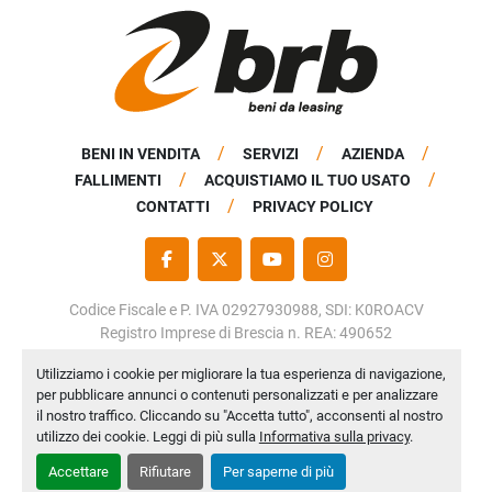
BENI IN VENDITA
SERVIZI
AZIENDA
FALLIMENTI
ACQUISTIAMO IL TUO USATO
CONTATTI
PRIVACY POLICY
FACEBOOK
TWITTER
YOUTUBE
INSTAGRAM
Codice Fiscale e P. IVA 02927930988, SDI: K0ROACV
Registro Imprese di Brescia n. REA: 490652
Capitale Sociale: € 50.000,00 i.v.
Utilizziamo i cookie per migliorare la tua esperienza di navigazione,
per pubblicare annunci o contenuti personalizzati e per analizzare
Personalizza le preferenze sui Cookies
il nostro traffico. Cliccando su "Accetta tutto", acconsenti al nostro
Machinio System
sito web di
Machinio
utilizzo dei cookie. Leggi di più sulla
Informativa sulla privacy
.
Accettare
Rifiutare
Per saperne di più