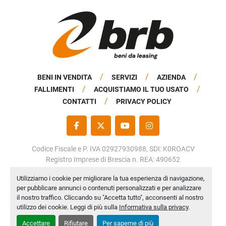
BENI IN VENDITA
SERVIZI
AZIENDA
FALLIMENTI
ACQUISTIAMO IL TUO USATO
CONTATTI
PRIVACY POLICY
FACEBOOK
TWITTER
YOUTUBE
INSTAGRAM
Codice Fiscale e P. IVA 02927930988, SDI: K0ROACV
Registro Imprese di Brescia n. REA: 490652
Capitale Sociale: € 50.000,00 i.v.
Utilizziamo i cookie per migliorare la tua esperienza di navigazione,
per pubblicare annunci o contenuti personalizzati e per analizzare
Personalizza le preferenze sui Cookies
il nostro traffico. Cliccando su "Accetta tutto", acconsenti al nostro
Machinio System
sito web di
Machinio
utilizzo dei cookie. Leggi di più sulla
Informativa sulla privacy
.
Accettare
Rifiutare
Per saperne di più