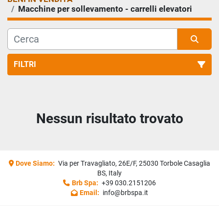
Macchine per sollevamento - carrelli elevatori
FILTRI
Macchine per sollevamento - carrelli elevatori (16)
Nessun risultato trovato
Ordina per
Dove Siamo:
Via per Travagliato, 26E/F, 25030 Torbole Casaglia
BS, Italy
Brb Spa:
+39 030.2151206
Email:
info@brbspa.it