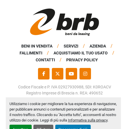
BENI IN VENDITA
SERVIZI
AZIENDA
FALLIMENTI
ACQUISTIAMO IL TUO USATO
CONTATTI
PRIVACY POLICY
FACEBOOK
TWITTER
YOUTUBE
INSTAGRAM
Codice Fiscale e P. IVA 02927930988, SDI: K0ROACV
Registro Imprese di Brescia n. REA: 490652
Capitale Sociale: € 50.000,00 i.v.
Utilizziamo i cookie per migliorare la tua esperienza di navigazione,
per pubblicare annunci o contenuti personalizzati e per analizzare
Personalizza le preferenze sui Cookies
il nostro traffico. Cliccando su "Accetta tutto", acconsenti al nostro
Machinio System
sito web di
Machinio
utilizzo dei cookie. Leggi di più sulla
Informativa sulla privacy
.