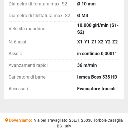
Diametro di foratura max. S2
Ø 10 mm
Diametro di filettatura max. S2
Ø M8
10.000 giri/min (S1-
Velocità mandrino
S2)
N. 6 assi
X1-Y1-Z1 X2-Y2-Z2
Asse C
in continuo 0,0001°
Avanzamenti rapidi
36 m/min
Caricatore di barre
Iemca Boss 338 HD
Accessori
Evacuatore trucioli
Dove Siamo:
Via per Travagliato, 26E/F, 25030 Torbole Casaglia
BS, Italy