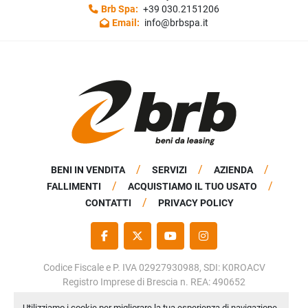
Brb Spa:
+39 030.2151206
Email:
info@brbspa.it
BENI IN VENDITA
SERVIZI
AZIENDA
FALLIMENTI
ACQUISTIAMO IL TUO USATO
CONTATTI
PRIVACY POLICY
FACEBOOK
TWITTER
YOUTUBE
INSTAGRAM
Codice Fiscale e P. IVA 02927930988, SDI: K0ROACV
Registro Imprese di Brescia n. REA: 490652
Capitale Sociale: € 50.000,00 i.v.
Utilizziamo i cookie per migliorare la tua esperienza di navigazione,