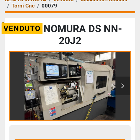
Torni Cnc
00079
2015 NOMURA DS NN-
VENDUTO
20J2