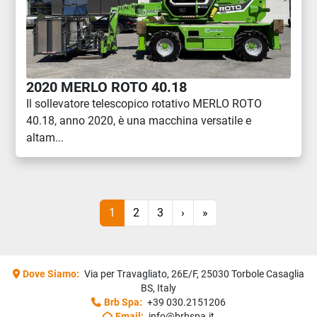
2020 MERLO ROTO 40.18
Il sollevatore telescopico rotativo MERLO ROTO
40.18, anno 2020, è una macchina versatile e
altam...
1
2
3
›
»
Dove Siamo:
Via per Travagliato, 26E/F, 25030 Torbole Casaglia
BS, Italy
Brb Spa:
+39 030.2151206
Email:
info@brbspa.it