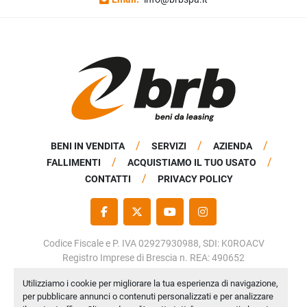
BENI IN VENDITA
SERVIZI
AZIENDA
FALLIMENTI
ACQUISTIAMO IL TUO USATO
CONTATTI
PRIVACY POLICY
FACEBOOK
TWITTER
YOUTUBE
INSTAGRAM
Codice Fiscale e P. IVA 02927930988, SDI: K0ROACV
Registro Imprese di Brescia n. REA: 490652
Capitale Sociale: € 50.000,00 i.v.
Utilizziamo i cookie per migliorare la tua esperienza di navigazione,
per pubblicare annunci o contenuti personalizzati e per analizzare
Personalizza le preferenze sui Cookies