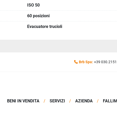
ISO 50
60 posizioni
Evacuatore trucioli
Brb Spa:
+39 030.215
BENI IN VENDITA
SERVIZI
AZIENDA
FALLI