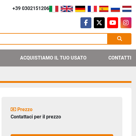
+39 0302151206
facebook
twitter
youtube
ins
ACQUISTIAMO IL TUO USATO
CONTATTI
Prezzo
Contattaci per il prezzo