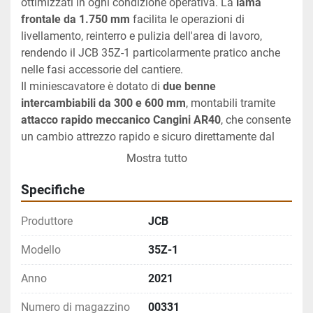
ottimizzati in ogni condizione operativa. La 
lama 
frontale da 1.750 mm
 facilita le operazioni di 
livellamento, reinterro e pulizia dell'area di lavoro, 
rendendo il JCB 35Z-1 particolarmente pratico anche 
nelle fasi accessorie del cantiere.
Il miniescavatore è dotato di 
due benne 
intercambiabili da 300 e 600 mm
, montabili tramite 
attacco rapido meccanico Cangini AR40
, che consente 
un cambio attrezzo rapido e sicuro direttamente dal 
posto di guida, aumentando notevolmente la 
Mostra tutto
produttività e la versatilità operativa della macchina. 
Completa la dotazione l'
impianto martello
, che 
Specifiche
permette di collegare rapidamente un martello 
demolitore per lavori di demolizione e frantumazione, 
Produttore
JCB
ampliando ulteriormente il campo di applicazione del 
Modello
35Z-1
mezzo.
Con un peso operativo di 
3.556 kg
, il JCB 35Z-1 si 
Anno
2021
colloca nella fascia dei miniescavatori di medie 
dimensioni, offrendo un ottimo equilibrio tra 
Numero di magazzino
00331