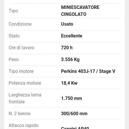
compattezza, forza di scavo e stabilità. È la soluzione 
MINIESCAVATORE
ideale per imprese edili, movimento terra, scavi di 
Tipo
CINGOLATO
fondazione e sottoservizi che cercano un 
miniescavatore usato, in condizioni eccellenti, ben 
Condizione
Usato
accessoriato e pronto all'uso.
Stato
Eccellente
Ore di lavoro
720 h
Peso
3.556 Kg
Tipo motore
Perkins 403J‑17 / Stage V
Potenza motore
18,4 Kw
Larghezza lama
1.750 mm
frontale
N. 2 benne
300/600 mm
Attacco rapido
Cangini AR40