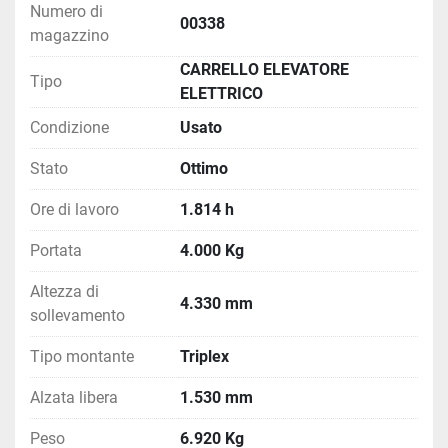
nelle operazioni di movimentazione. Il carrello è inoltre 
Numero di
00338
corredato di un 
caricabatterie nuovo
, incluso nella 
magazzino
vendita, pronto per l'uso immediato senza necessità di 
CARRELLO ELEVATORE
ulteriori investimenti.
Tipo
ELETTRICO
Con un peso operativo di 
6.920 kg
, lo STILL RX 60-
40/600 è un carrello elevatore elettrico robusto, 
Condizione
Usato
versatile e ben accessoriato, ideale per aziende 
Stato
Ottimo
logistiche, magazzini e centri di distribuzione che 
cercano un mezzo usato, affidabile e in ottimo stato.
Ore di lavoro
1.814 h
Portata
4.000 Kg
Altezza di
4.330 mm
sollevamento
Tipo montante
Triplex
Alzata libera
1.530 mm
Peso
6.920 Kg