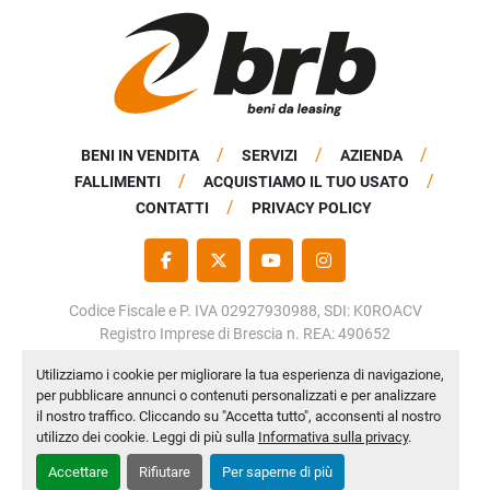
BENI IN VENDITA
SERVIZI
AZIENDA
FALLIMENTI
ACQUISTIAMO IL TUO USATO
CONTATTI
PRIVACY POLICY
FACEBOOK
TWITTER
YOUTUBE
INSTAGRAM
Codice Fiscale e P. IVA 02927930988, SDI: K0ROACV
Registro Imprese di Brescia n. REA: 490652
Capitale Sociale: € 50.000,00 i.v.
Utilizziamo i cookie per migliorare la tua esperienza di navigazione,
per pubblicare annunci o contenuti personalizzati e per analizzare
Personalizza le preferenze sui Cookies
il nostro traffico. Cliccando su "Accetta tutto", acconsenti al nostro
Machinio System
sito web di
Machinio
utilizzo dei cookie. Leggi di più sulla
Informativa sulla privacy
.
Accettare
Rifiutare
Per saperne di più