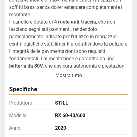
soffitti bassi senza dover estendere completamente il 
montante.
Il carrello è dotato di 
4 ruote anti-traccia
, che non 
lasciano segni sui pavimenti, rendendolo 
particolarmente indicato per l'utilizzo in magazzini, 
centri logistici e stabilimenti produttivi dove la pulizia e 
l'integrità delle pavimentazioni sono requisiti 
fondamentali. L'alimentazione è garantita da una 
batteria da 80V
, che assicura autonomia e prestazioni 
costanti durante i turni di lavoro, mentre la 
cabina 
Mostra tutto
aperta
 offre buona visibilità a 360° e facilità di 
accesso per l'operatore.
Specifiche
La dotazione include il 
traslatore laterale
, per un 
posizionamento rapido e preciso del carico senza 
Produttore
STILL
dover riposizionare l'intero mezzo, e il 
posizionatore 
Modello
RX 60-40/600
forche
, che consente di regolare automaticamente la 
distanza tra le forche in base alle dimensioni del pallet, 
Anno
2020
aumentando notevolmente produttività ed efficienza 