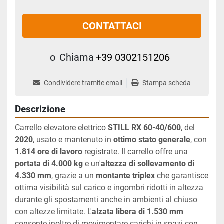
CONTATTACI
o
Chiama
+39 0302151206
Condividere tramite email
Stampa scheda
Descrizione
Carrello elevatore elettrico 
STILL RX 60-40/600
, del 
2020
, usato e mantenuto in 
ottimo stato generale
, con 
1.814 ore di lavoro
 registrate. Il carrello offre una 
portata di 4.000 kg
 e un'
altezza di sollevamento di 
4.330 mm
, grazie a un 
montante triplex
 che garantisce 
ottima visibilità sul carico e ingombri ridotti in altezza 
durante gli spostamenti anche in ambienti al chiuso 
con altezze limitate. L'
alzata libera di 1.530 mm
consente inoltre di movimentare carichi in spazi con 