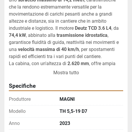
che la rendono estremamente versatile per la 
movimentazione di carichi pesanti anche a grandi 
altezze e distanze, sia in cantiere che in ambito 
industriale e logistico. Il motore 
Deutz TCD 3.6 L4
, da 
74,4 kW
, abbinato alla 
trasmissione idrostatica
, 
garantisce fluidità di guida, reattività nei movimenti e 
una 
velocità massima di 40 km/h
, per spostamenti 
rapidi ed efficienti tra i vari punti del cantiere.
La cabina, con un'altezza di 
2.620 mm
, offre ampia 
visibilità e comfort operativo, elementi fondamentali 
Mostra tutto
per la sicurezza e la produttività dell'operatore durante 
l'intero turno di lavoro. Il sollevatore è inoltre dotato di 
Specifiche
radiocomando Autec J6P
, per il controllo remoto delle 
funzioni principali, aumentando ulteriormente la 
Produttore
MAGNI
sicurezza e la flessibilità operativa in fase di manovra 
Modello
TH 5,5-19 D7
e posizionamento dei carichi.
La dotazione di attrezzature è completa e pensata per 
Anno
2023
la massima versatilità d'impiego: 
navicella 