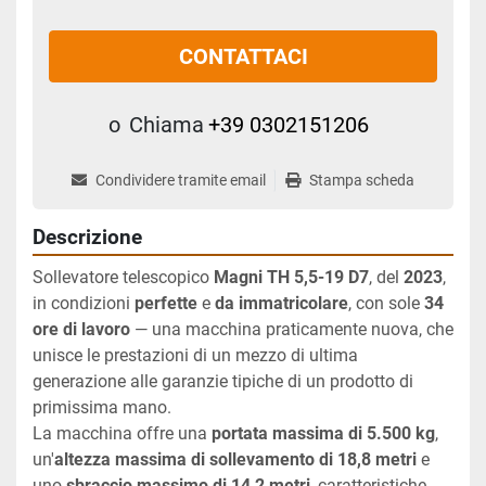
CONTATTACI
o
Chiama
+39 0302151206
Condividere tramite email
Stampa scheda
Descrizione
Sollevatore telescopico 
Magni TH 5,5-19 D7
, del 
2023
, 
in condizioni 
perfette
 e 
da immatricolare
, con sole 
34 
ore di lavoro
 — una macchina praticamente nuova, che 
unisce le prestazioni di un mezzo di ultima 
generazione alle garanzie tipiche di un prodotto di 
primissima mano.
La macchina offre una 
portata massima di 5.500 kg
, 
un'
altezza massima di sollevamento di 18,8 metri
 e 
uno 
sbraccio massimo di 14,2 metri
, caratteristiche 