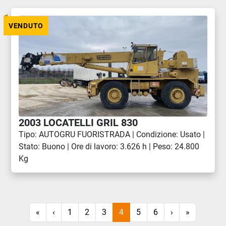
VENDUTO
2003 LOCATELLI GRIL 830
Tipo: AUTOGRU FUORISTRADA | Condizione: Usato |
Stato: Buono | Ore di lavoro: 3.626 h | Peso: 24.800
Kg
«
‹
1
2
3
4
5
6
›
»