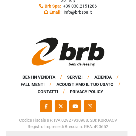
BS, Italy
Brb Spa:
+39 030.2151206
Email:
info@brbspa.it
BENI IN VENDITA
SERVIZI
AZIENDA
FALLIMENTI
ACQUISTIAMO IL TUO USATO
CONTATTI
PRIVACY POLICY
FACEBOOK
TWITTER
YOUTUBE
INSTAGRAM
Codice Fiscale e P. IVA 02927930988, SDI: K0ROACV
Registro Imprese di Brescia n. REA: 490652
Capitale Sociale: € 50.000,00 i.v.