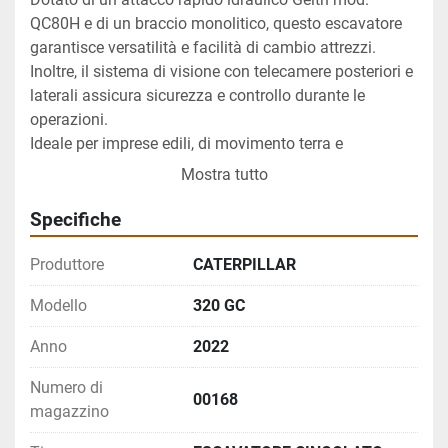
QC80H e di un braccio monolitico, questo escavatore 
garantisce versatilità e facilità di cambio attrezzi. 
Inoltre, il sistema di visione con telecamere posteriori e 
laterali assicura sicurezza e controllo durante le 
operazioni.
Ideale per imprese edili, di movimento terra e 
infrastrutture, il Caterpillar 320 GC rappresenta un 
Mostra tutto
investimento affidabile, robusto e pronto all’uso.
Specifiche
Produttore
CATERPILLAR
Modello
320 GC
Anno
2022
Numero di
00168
magazzino