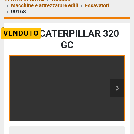
Macchine e attrezzature edili
Escavatori
00168
2022 CATERPILLAR 320
VENDUTO
GC