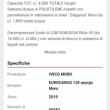
Capacità TOT. Lt. 4.000 TOTALE fanghi
Serbatoi Acqua in POLIETILENE rivestiti con 
pannellatura in vetroresina in linea " Elegance" Moro da 
Lt. 1,800 totale acqua
Decompressore Vuoto A LOBI ROBUSCHI Rbdv 45 (da 
16.000 Lt. al Min.) con sensore di blocco in presenza di 
liquidi nel ciclone
Accessori di Aspirazione NASPONE Superiore di 
Mostra tutto
aspirazione con braccio proboscide manuale e tubo da 
30 M. e diametro di 80 mm.
Specifiche
Pompa Acqua PRATISSOLI KS32 (da 145 Lt. al Min. e 
200 bar) Naspo Posteriore A BANDIERA inox con tubo 
Produttore
IVECO MORO
da 3/4"Naspo Laterale IDRAULICO inox con tubo da 
EUROCARGO 120 spurgo
Modello
1/2" 
Moro
Flussaggio SI Chiusura del Fondo TOTALMENTE 
Anno
2010
IDRAULICA (a Cunei idraulici regolabili)
Radiocomando SI Multifunzione IMET 
Numero di
NoteSaracinesche posteriori pneumatiche da 4" e da 
00287