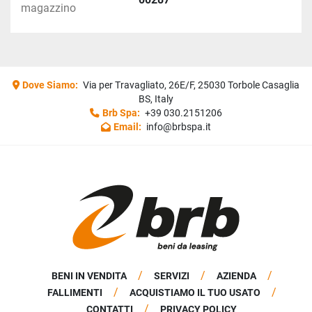
magazzino
6".
Impianto di DERATTIZZAZIONE con serbatoi e lancia 
di erogazione.
Impianto di svuotamento tubi invernale: Impianto di 
ricircolo acqua nei serbatoi per impedire la formazione 
Dove Siamo:
Via per Travagliato, 26E/F, 25030 Torbole Casaglia
di ghiaccio.
BS, Italy
Brb Spa:
+39 030.2151206
Cassonetti porta tubi in inox, parafanghi inox e vari 
Email:
info@brbspa.it
accessori.
Possibilità di installare videocamera per 
videoispezioni.
BENI IN VENDITA
SERVIZI
AZIENDA
FALLIMENTI
ACQUISTIAMO IL TUO USATO
CONTATTI
PRIVACY POLICY